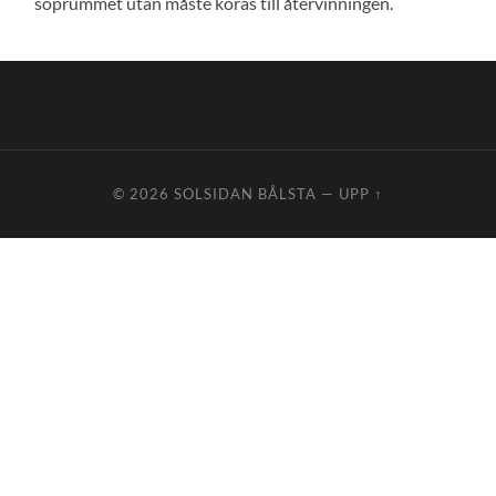
soprummet utan måste köras till återvinningen.
© 2026
SOLSIDAN BÅLSTA
—
UPP ↑