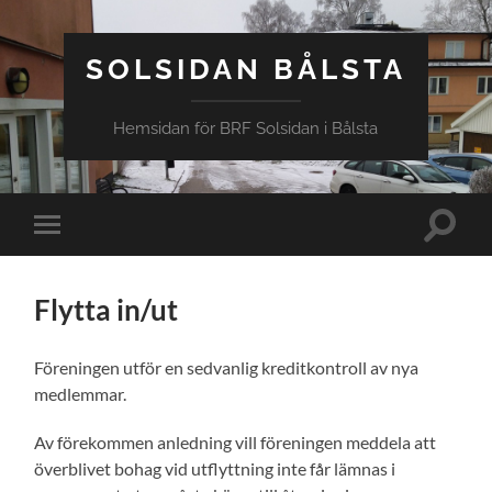
SOLSIDAN BÅLSTA
Hemsidan för BRF Solsidan i Bålsta
Slå
Slå
på/av
på/av
sökfält
mobilmeny
Flytta in/ut
Föreningen utför en sedvanlig kreditkontroll av nya
medlemmar.
Av förekommen anledning vill föreningen meddela att
överblivet bohag vid utflyttning inte får lämnas i